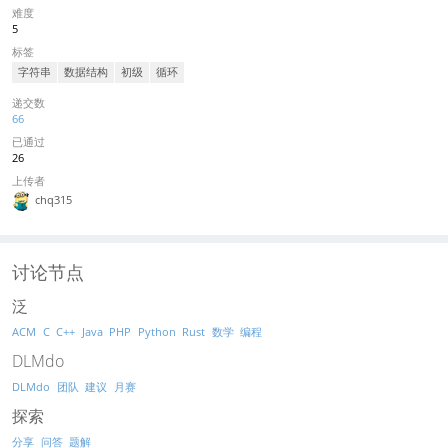
难度
5
标签
字符串
数据结构
初级
循环
递交数
66
已通过
26
上传者
chq315
讨论节点
泛
ACM
C
C++
Java
PHP
Python
Rust
数学
编程
DLMdo
DLMdo
团队
建议
月赛
探索
分享
问答
题解