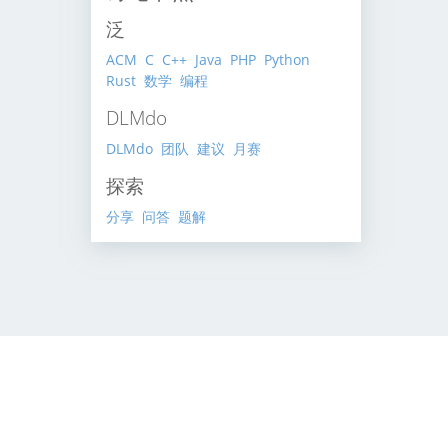
泛
ACM
C
C++
Java
PHP
Python
Rust
数学
编程
DLMdo
DLMdo
团队
建议
月赛
探索
分享
问答
题解