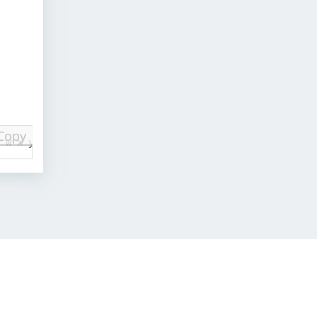
Copy
v w x y z