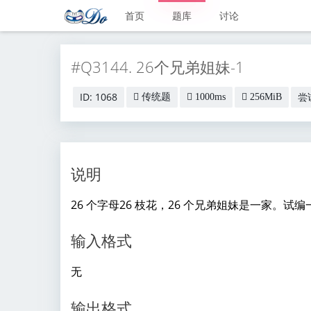
首页
题库
讨论
#Q3144. 26个兄弟姐妹-1
ID: 1068
尝试
传统题
1000ms
256MiB
说明
26 个字母26 枝花，26 个兄弟姐妹是一家。试
输入格式
无
输出格式