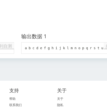
输出数据 1
到自测
a b c d e f g h i j k l m n o p q r s t u 
支持
关于
帮助
关于
联系我们
隐私