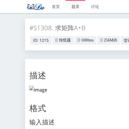
首页
题库
讨论
#S1308. 求矩阵A+B
ID: 1215
尝试
传统题
1000ms
256MiB
描述
格式
输入描述