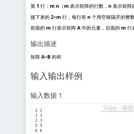
第
1
行：
m
n
（
m
表示矩阵的行数，
n
表示矩阵
接下来的
2
×
m
行，每行有
n
个用空格隔开的整
前面的
m
行表示矩阵
A
中的元素，后面的
m
行
输出描述
矩阵
A
+
B
的和
输入输出样例
输入数据 1
Copy
填充
2 2

1 1

2 3

5 5
