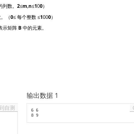
的列数。
2
≤
m
,
n
≤
1
0
0
）
数。（
0
≤ 每个整数 ≤
1
00
0
）
表示矩阵
B
中的元素。
输出数据 1
到自测
6 6
