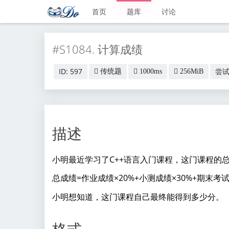
首页
题库
讨论
#S1084. 计算成绩
ID: 597
尝试:
传统题
1000ms
256MiB
描述
小明最近学习了C++语言入门课程，这门课程的
总成绩=作业成绩×20%+小测成绩×30%+期末考试
小明想知道，这门课程自己最终能得到多少分。
格式