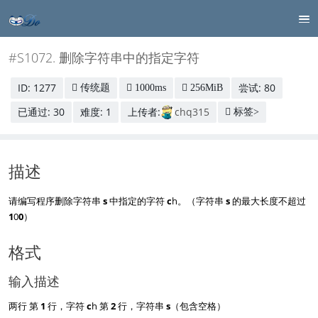
#S1072. 删除字符串中的指定字符
ID: 1277
尝试: 80
传统题
1000ms
256MiB
已通过: 30
难度: 1
上传者:
chq315
标签>
描述
请编写程序删除字符串
s
中指定的字符
c
h。（字符串
s
的最大长度不超过
1
0
0
）
格式
输入描述
两行 第
1
行，字符
c
h 第
2
行，字符串
s
（包含空格）