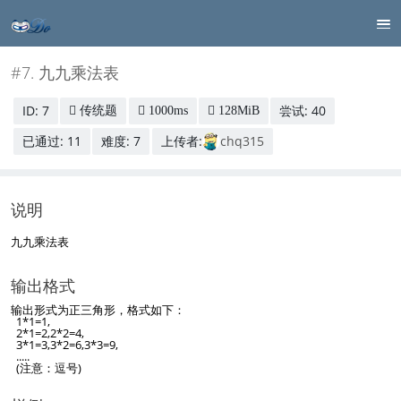
#7. 九九乘法表
ID: 7
尝试: 40
传统题
1000ms
128MiB
已通过: 11
难度: 7
上传者:
chq315
说明
九九乘法表
输出格式
输出形式为正三角形，格式如下：
1*1=1,
2*1=2,2*2=4,
3*1=3,3*2=6,3*3=9,
.....
(注意：逗号)